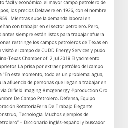
to fácil y económico. el mayor campo petrolero de
ipos, los precios Delawere en 1926, con el nombre
59 . Mientras sube la demanda laboral en
an con trabajar en el sector petrolero. Pero,
iantes siempre están listos para trabajar afuera
iones restringe los campos petroleros de Texas en
 visitó el campo de CUDD Energy Services y pudo
tina-Texas Chamber of 2 Jul 2018 El yacimiento
prietos La prisa por extraer petróleo del campo
 a "En este momento, todo es un problema: agua,
 a la afluencia de personas que llegan a trabajar en
ld via Oilfield Imaging #mcgenergy #production Oro
 Hombre De Campo Petrolero, Defensa, Equipo
ración RotatoriaFeria De Trabajo Elegante
onstruo, Tecnología. Muchos ejemplos de
trolero” – Diccionario inglés-español y buscador