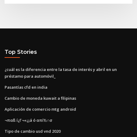
Top Stories
¿cuál es la diferencia entre la tasa de interés y abril en un
préstamo para automóvil_
Pasantías cfd en india
Cambio de moneda kuwait a filipinas
Aplicación de comercio mtg android
¬παß í¿Γ¬«¿¡á ó απí½∩σ
Tipo de cambio usd vnd 2020