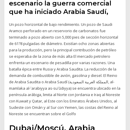
escenario la guerra comercial
que ha iniciado Arabia Saudí,
Un pozo horizontal de bajo rendimiento. Un pozo de Saudi
Aramco perforado en un reservorio de carbonatos fue
terminado a pozo abierto con 5,000 pies de sección horizontal
de 61?8 pulgadas de diámetro. Existían ocho zonas abiertas
para la producción, pero la principal contribución de petróleo
se esperaba de la zona de más alta El mercado petrolero
enfrenta un escenario de pesadilla por varias razones. Una
batalla épica entre Rusia y Arabia Saudita. La reducción de la
demanda de combustible de avión, gasolina y diesel. El Reino
de Arabia Saudita o Arabia Saudí (المملكة العربية السعودية, al-
mamlaka al-ʻarabiyya as-suʻūdiyya) se encuentra ubicado en la
península arábiga, limita al Norte con Jordania e Iraq al Noreste
con Kuwait y Qatar, al Este con los Emiratos Árabes Unidos, al
Sudeste con Omán y al Sur con Yemen, las costas del Reino al
Noreste se encuentran sobre el Golfo
Dubai/Moscú. Arabia