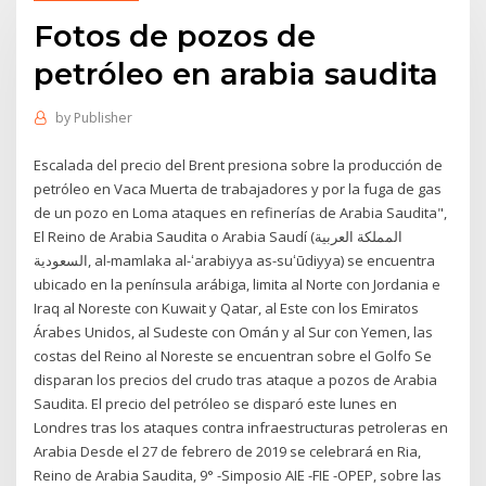
Fotos de pozos de
petróleo en arabia saudita
by
Publisher
Escalada del precio del Brent presiona sobre la producción de
petróleo en Vaca Muerta de trabajadores y por la fuga de gas
de un pozo en Loma ataques en refinerías de Arabia Saudita",
El Reino de Arabia Saudita o Arabia Saudí (المملكة العربية
السعودية, al-mamlaka al-ʻarabiyya as-suʻūdiyya) se encuentra
ubicado en la península arábiga, limita al Norte con Jordania e
Iraq al Noreste con Kuwait y Qatar, al Este con los Emiratos
Árabes Unidos, al Sudeste con Omán y al Sur con Yemen, las
costas del Reino al Noreste se encuentran sobre el Golfo Se
disparan los precios del crudo tras ataque a pozos de Arabia
Saudita. El precio del petróleo se disparó este lunes en
Londres tras los ataques contra infraestructuras petroleras en
Arabia Desde el 27 de febrero de 2019 se celebrará en Ria,
Reino de Arabia Saudita, 9° -Simposio AIE -FIE -OPEP, sobre las